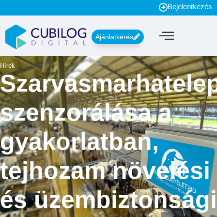
Bejelentkezés
Ajánlatkérés
Hírek
Szarvasmarhatele
szenzorálása a
gyakorlatban,
tejhozam növelési
és üzembiztonsági