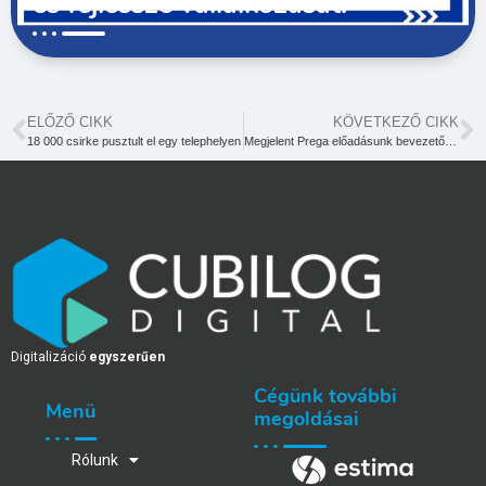
és fejlessze vállalkozását!
ELŐZŐ CIKK
KÖVETKEZŐ CIKK
18 000 csirke pusztult el egy telephelyen
Megjelent Prega előadásunk bevezető videója
Digitalizáció
egyszerűen
Cégünk további
Menü
megoldásai
Rólunk