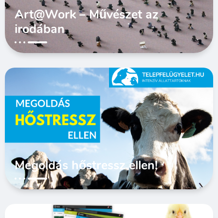
Art@Work – Művészet az
irodában
Megoldás hőstressz ellen!