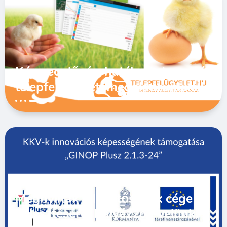
Kármegelőzés, hatékony termelés
telepfelügyeleti megoldásunkkal!
Megnyíltak a lehetőségek cége
fejlesztésére! Pályázzon velünk,