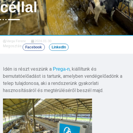
céllal
Varga Ferenc
2024-01-30
Megosztás:
Facebook
LinkedIn
Idén is részt veszünk a
, kiállítunk és
Prega-n
bemutatóelőadást is tartunk, amelyben vendégelőadónk a
telep tulajdonosa, aki a rendszerünk gyakorlati
hasznosításáról és megtérüléséről beszél majd.