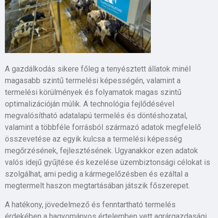
A gazdálkodás sikere főleg a tenyésztett állatok minél
magasabb szintű termelési képességén, valamint a
termelési körülmények és folyamatok magas szintű
optimalizációján múlik. A technológia fejlődésével
megvalósítható adatalapú termelés és döntéshozatal,
valamint a többféle forrásból származó adatok megfelelő
összevetése az egyik kulcsa a termelési képesség
megőrzésének, fejlesztésének. Ugyanakkor ezen adatok
valós idejű gyűjtése és kezelése üzembiztonsági célokat is
szolgálhat, ami pedig a kármegelőzésben és ezáltal a
megtermelt haszon megtartásában játszik főszerepet.
A hatékony, jövedelmező és fenntartható termelés
érdekében a hagyományos értelemben vett agrárgazdasági