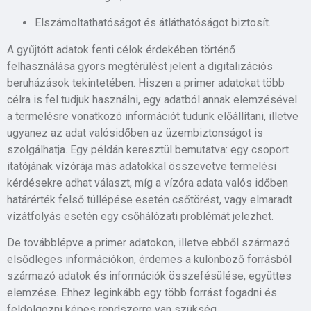
Elszámoltathatóságot és átláthatóságot biztosít.
A gyűjtött adatok fenti célok érdekében történő
felhasználása gyors megtérülést jelent a digitalizációs
beruházások tekintetében. Hiszen a primer adatokat több
célra is fel tudjuk használni, egy adatból annak elemzésével
a termelésre vonatkozó információt tudunk előállítani, illetve
ugyanez az adat valósidőben az üzembiztonságot is
szolgálhatja. Egy példán keresztül bemutatva: egy csoport
itatójának vízórája más adatokkal összevetve termelési
kérdésekre adhat választ, míg a vízóra adata valós időben
határérték felső túllépése esetén csőtörést, vagy elmaradt
vízátfolyás esetén egy csőhálózati problémát jelezhet.
De továbblépve a primer adatokon, illetve ebből származó
elsődleges információkon, érdemes a különböző forrásból
származó adatok és információk összefésülése, együttes
elemzése. Ehhez leginkább egy több forrást fogadni és
feldolgozni képes rendszerre van szükség.