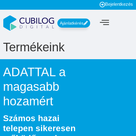
Bejelentkezés
Ajánlatkérés
Termékeink
ADATTAL a
magasabb
hozamért
Számos hazai
telepen sikeresen