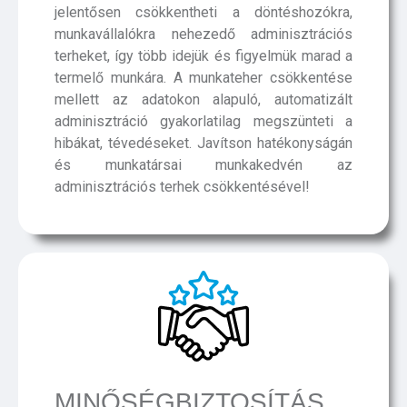
jelentősen csökkentheti a döntéshozókra,
munkavállalókra nehezedő adminisztrációs
terheket, így több idejük és figyelmük marad a
termelő munkára. A munkateher csökkentése
mellett az adatokon alapuló, automatizált
adminisztráció gyakorlatilag megszünteti a
hibákat, tévedéseket. Javítson hatékonyságán
és munkatársai munkakedvén az
adminisztrációs terhek csökkentésével!
MINŐSÉG­BIZTOSÍTÁS