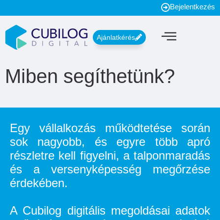
Bejelentkezés
Ajánlatkérés
Miben segíthetünk?
Egy vállalkozás működtetése során
sok nagyobb, és egyre több apró
részletre kell figyelni, a talponmaradás
és a versenyképesség megőrzése
érdekében.
A Cubilog digitális megoldásai adatok