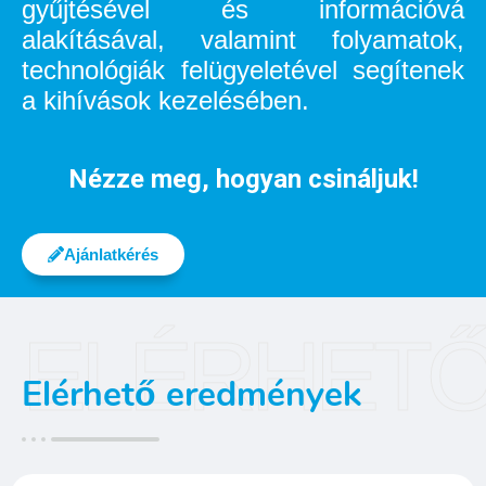
gyűjtésével és információvá
alakításával, valamint folyamatok,
technológiák felügyeletével segítenek
a kihívások kezelésében.
Nézze meg, hogyan csináljuk!
Ajánlatkérés
ELÉRHET
Elérhető eredmények