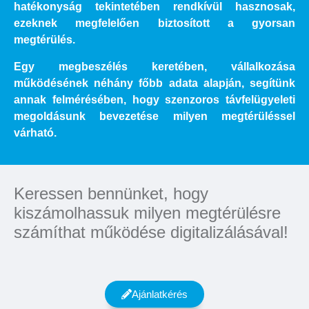
hatékonyság tekintetében rendkívül hasznosak,
ezeknek megfelelően biztosított a gyorsan
megtérülés.
Egy megbeszélés keretében, vállalkozása
működésének néhány főbb adata alapján, segítünk
annak felmérésében, hogy szenzoros távfelügyeleti
megoldásunk bevezetése milyen megtérüléssel
várható.
Keressen bennünket, hogy
kiszámolhassuk milyen megtérülésre
számíthat működése digitalizálásával!
Ajánlatkérés