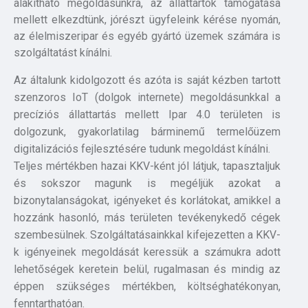
alakítható megoldásunkra, az állattartók támogatása
mellett elkezdtünk, jórészt ügyfeleink kérése nyomán,
az élelmiszeripar és egyéb gyártó üzemek számára is
szolgáltatást kínálni.
Az általunk kidolgozott és azóta is saját kézben tartott
szenzoros IoT (dolgok internete) megoldásunkkal a
precíziós állattartás mellett Ipar 4.0 területen is
dolgozunk, gyakorlatilag bárminemű termelőüzem
digitalizációs fejlesztésére tudunk megoldást kínálni.
Teljes mértékben hazai KKV-ként jól látjuk, tapasztaljuk
és sokszor magunk is megéljük azokat a
bizonytalanságokat, igényeket és korlátokat, amikkel a
hozzánk hasonló, más területen tevékenykedő cégek
szembesülnek. Szolgáltatásainkkal kifejezetten a KKV-
k igényeinek megoldását keressük a számukra adott
lehetőségek keretein belül, rugalmasan és mindig az
éppen szükséges mértékben, költséghatékonyan,
fenntarthatóan.