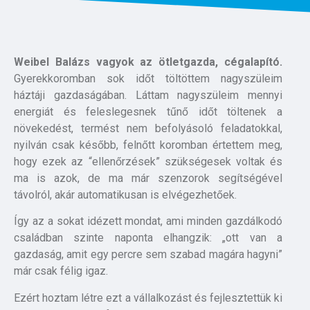
Weibel Balázs vagyok az ötletgazda, cégalapító.
Gyerekkoromban sok időt töltöttem nagyszüleim
háztáji gazdaságában. Láttam nagyszüleim mennyi
energiát és feleslegesnek tűnő időt töltenek a
növekedést, termést nem befolyásoló feladatokkal,
nyilván csak később, felnőtt koromban értettem meg,
hogy ezek az “ellenőrzések” szükségesek voltak és
ma is azok, de ma már szenzorok segítségével
távolról, akár automatikusan is elvégezhetőek.
Így az a sokat idézett mondat, ami minden gazdálkodó
családban szinte naponta elhangzik: „ott van a
gazdaság, amit egy percre sem szabad magára hagyni”
már csak félig igaz.
Ezért hoztam létre ezt a vállalkozást és fejlesztettük ki