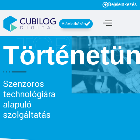
Bejelentkezés
Ajánlatkérés
TÖRTÉNE
Történetü
Szenzoros
technológiára
alapuló
szolgáltatás