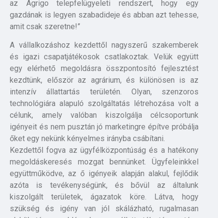
az Agrigo telepfelügyeleti rendszert, hogy egy
gazdának is legyen szabadideje és abban azt tehesse,
amit csak szeretne!”
A vállalkozáshoz kezdettől nagyszerű szakemberek
és igazi csapatjátékosok csatlakoztak. Velük együtt
egy elérhető megoldásra összpontosító fejlesztést
kezdtünk, először az agrárium, és különösen is az
intenzív állattartás területén. Olyan, szenzoros
technológiára alapuló szolgáltatás létrehozása volt a
célunk, amely valóban kiszolgálja célcsoportunk
igényeit és nem pusztán jó marketingre építve próbálja
őket egy nekünk kényelmes irányba csábítani.
Kezdettől fogva az ügyfélközpontúság és a hatékony
megoldáskeresés mozgat bennünket. Ügyfeleinkkel
együttműködve, az ő igényeik alapján alakul, fejlődik
azóta is tevékenységünk, és bővül az általunk
kiszolgált területek, ágazatok köre. Látva, hogy
szükség és igény van jól skálázható, rugalmasan