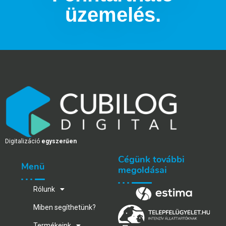
üzemelés.
Digitalizáció
egyszerűen
Cégünk további
Menü
megoldásai
Rólunk
Miben segíthetünk?
Termékeink