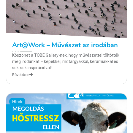
Art@Work – Művészet az irodában
Köszönet a TOBE Gallery-nek, hogy művészettel töltötték
meg irodánkat – képekkel, műtárgyakkal, kerámiákkal és
sok-sok inspirációval!
Bővebben
Hírek