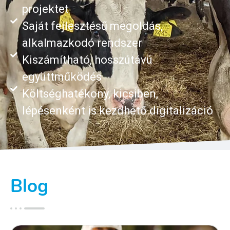
projektet
Saját fejlesztésű megoldás,
alkalmazkodó rendszer
Kiszámítható, hosszútávú
együttműködés
Költséghatékony, kicsiben,
lépésenként is kezdhető digitalizáció
Blog