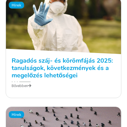
Hírek
Ragadós száj- és körömfájás 2025:
tanulságok, következmények és a
megelőzés lehetőségei
Bővebben
Hírek