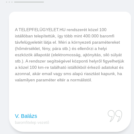
A TELEPFELÜGYELET.HU rendszerét közel 100
istállóban telepítettük, így több mint 400.000 baromfi
távfelügyeletét látja el. Méri a környezeti paramétereket
(hőmérséklet, fény, pára stb.) és ellenőrzi a helyi
eszközök állapotát (elektromosság, ajtónyitás, siló súlyát
stb.). A rendszer segítségével központi helyről figyelhetjük
a közel 100 km-re található istállókból érkező adatokat és
azonnal, akár email vagy sms alapú riasztást kapunk, ha
valamilyen paraméter eltér a normálistól.
V. Balázs
baromfitelep vezető