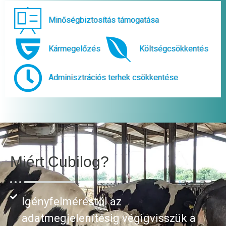
Minőségbiztosítás támogatása
Kármegelőzés
Költségcsökkentés
Adminisztrációs terhek csökkentése
Miért Cubilog?
Igényfelméréstől az
adatmegjelenítésig végigvisszük a