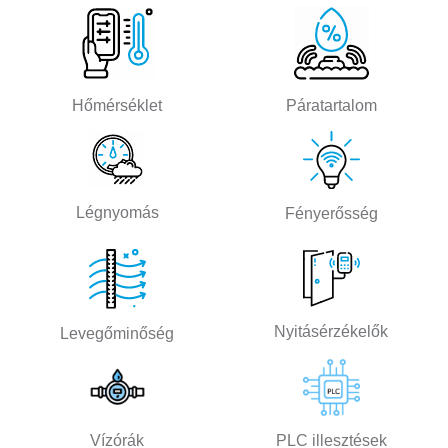
Hőmérséklet
Páratartalom
Légnyomás
Fényerősség
Nyitásérzékelők
Levegőminőség
Vízórák
PLC illesztések