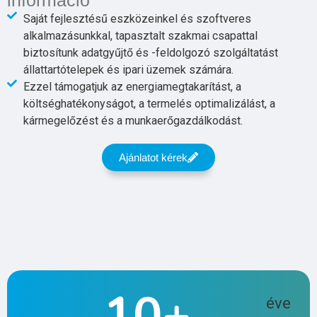
információ
Saját fejlesztésű eszközeinkel és szoftveres
alkalmazásunkkal, tapasztalt szakmai csapattal
biztosítunk adatgyűjtő és -feldolgozó szolgáltatást
állattartótelepek és ipari üzemek számára.
Ezzel támogatjuk az energiamegtakarítást, a
költséghatékonyságot, a termelés optimalizálást, a
kármegelőzést és a munkaerőgazdálkodást.
Ajánlatot kérek
10
+
éve