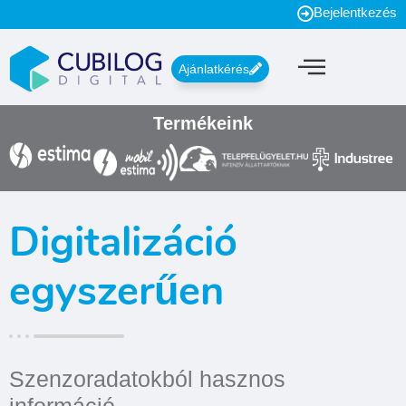
Bejelentkezés
Ajánlatkérés
Termékeink
Digitalizáció
egyszerűen
Szenzoradatokból hasznos