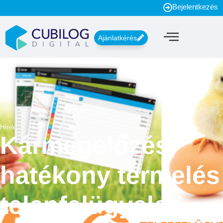
Bejelentkezés
Ajánlatkérés
Hírek
Kármegelőzés,
hatékony termelés
telepfelügyeleti