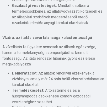
Gazdasági veszteségek:
Mindkét esetben a
termeléscsökkenés, az állatgyógyászati költségek és
az állatjóléti szabályok megsértéséből eredő
szankciók jelentős anyagi károkat okozhatnak.
Vízóra: az itatás zavartalansága kulcsfontosságú
A vízellátás felügyelete nemcsak az állatok egészsége,
hanem a termelékenység szempontjából is kiemelt
fontosságú. Az itató rendszer hibáinak gyors észlelése
megakadályozza:
Dehidratációt:
Az állatok rendkívül érzékenyek a
vízhiányra, amely már 24 órán belül visszafordíthatatlan
károkat okozhat.
Termeléskiesést:
A tojástermelés és a
húsgyarapodás csökkenése komoly gazdasági
veszteséghez vezethet.