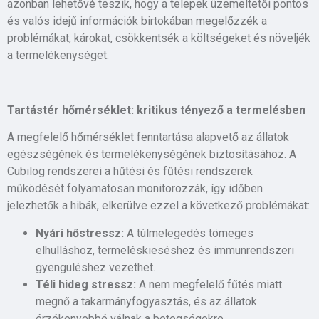
azonban lehetővé teszik, hogy a telepek üzemeltetői pontos
és valós idejű információk birtokában megelőzzék a
problémákat, károkat, csökkentsék a költségeket és növeljék
a termelékenységet.
Tartástér hőmérséklet: kritikus tényező a termelésben
A megfelelő hőmérséklet fenntartása alapvető az állatok
egészségének és termelékenységének biztosításához. A
Cubilog rendszerei a hűtési és fűtési rendszerek
működését folyamatosan monitorozzák, így időben
jelezhetők a hibák, elkerülve ezzel a következő problémákat:
Nyári hőstressz:
A túlmelegedés tömeges
elhulláshoz, termeléskieséshez és immunrendszeri
gyengüléshez vezethet.
Téli hideg stressz:
A nem megfelelő fűtés miatt
megnő a takarmányfogyasztás, és az állatok
érzékenyebbé válnak a betegségekre.