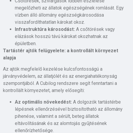
Csőtörések, szivárgások időben észlelése
megelőzheti az állatok egészségének romlását. Egy
vízben álló állomány egészségkárosodása
visszafordíthatatlan károkat okoz.
Infrastruktúra károsodást:
A csőtörések vagy
elázások hosszú távú károkat okozhatnak az
épületben.
Tartástér ajtók felügyelete: a kontrollált környezet
alapja
Az ajtók megfelelő kezelése kulcsfontosságú a
járványvédelem, az állatjólét és az energiahatékonyság
szempontjából. A Cubilog rendszere segít fenntartani a
kontrollált környezetet, amely elősegíti:
Az optimális növekedést:
A dolgozók tartástérbe
lépésnek ellenőrzésével biztosítotható az állomány
pihenése, valamint a sérült, beteg állatok
eltávolításának és az alomtojás gyűjtésének
ellenőrízhetősége.