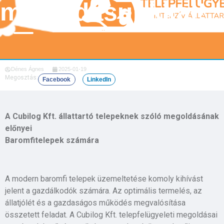
megoldásunkkal!
Dénes Ágnes
2025-01-19
Megosztás:
Facebook
LinkedIn
A Cubilog Kft. állattartó telepeknek szóló megoldásának
előnyei
Baromfitelepek számára
A modern baromfi telepek üzemeltetése komoly kihívást
jelent a gazdálkodók számára. Az optimális termelés, az
állatjólét és a gazdaságos működés megvalósítása
összetett feladat. A Cubilog Kft. telepfelügyeleti megoldásai