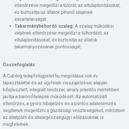
ellenőrzése megelőzi a túlórát, az eltulajdonításokat,
és biztosítja az állatok pihenő idejének
zavartalanságát.
Takarmánybehordó szalag:
A szalag működési
idejének ellenőrzése megelőzi a túlhordást, az
eltulajdonításokat, és biztosítja az állatok
takarmányozásának pontosságát.
Összefoglalás
A Cubilog telepfelügyelet.hu megoldása sok év
tapasztalattal és az ügyfelek visszajelzései alapján
kifejlesztett, integrált rendszer, amely jelentős mértékben
javítja a baromfitelepek működését. Az automatizált
ellenőrzés, a gyors hibajelzés és a pontos adatelemzés
segítenek megelőzni a gazdasági veszteségeket, miközben
az állatjóléti és állategészségügyi előírásoknak is
megfelelnek.