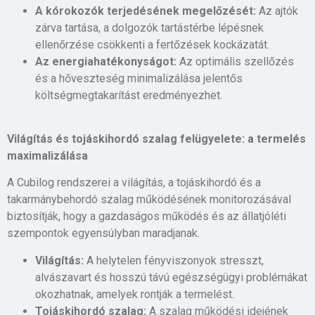
A kórokozók terjedésének megelőzését:
Az ajtók
zárva tartása, a dolgozók tartástérbe lépésnek
ellenőrzése csökkenti a fertőzések kockázatát.
Az energiahatékonyságot:
Az optimális szellőzés
és a hőveszteség minimalizálása jelentős
költségmegtakarítást eredményezhet.
Világítás és tojáskihordó szalag felügyelete: a termelés
maximalizálása
A Cubilog rendszerei a világítás, a tojáskihordó és a
takarmánybehordó szalag működésének monitorozásával
biztosítják, hogy a gazdaságos működés és az állatjóléti
szempontok egyensúlyban maradjanak.
Világítás:
A helytelen fényviszonyok stresszt,
alvászavart és hosszú távú egészségügyi problémákat
okozhatnak, amelyek rontják a termelést.
Tojáskihordó szalag:
A szalag működési idejének