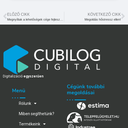
ELŐZŐ CIKK
KÖVETKEZŐ CIKK
Megnyíltak a lehetőségek cége fejlesztésére! Pályázzon velünk, és fejlessze vállalkozását!
Megoldás hőstressz ellen!
Digitalizáció
egyszerűen
Cégünk további
Menü
megoldásai
Rólunk
Miben segíthetünk?
Termékeink