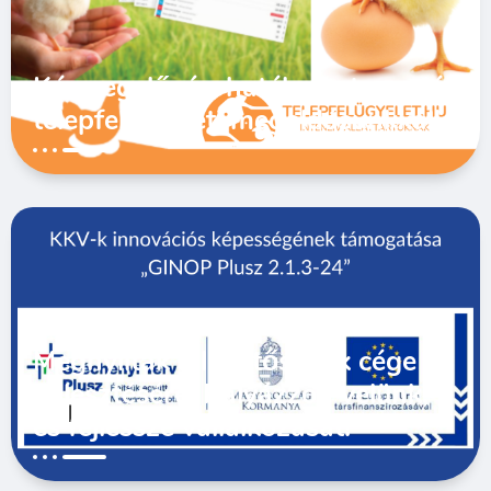
Kármegelőzés, hatékony termelés
telepfelügyeleti megoldásunkkal!
Megnyíltak a lehetőségek cége
fejlesztésére! Pályázzon velünk,
és fejlessze vállalkozását!