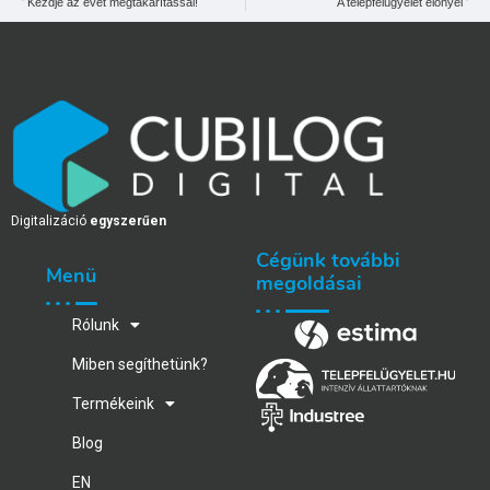
Kezdje az évet megtakarítással!
A telepfelügyelet előnyei
Digitalizáció
egyszerűen
Cégünk további
Menü
megoldásai
Rólunk
Miben segíthetünk?
Termékeink
Blog
EN