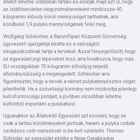
állatot lehetne istállóban tartani és előírják majd azt is, hogy
az istállóterületen négyzetméterenként mindössze 40
kilogramm élősúly körüli mennyiséget tarthatnak, ami
körülbelül 1,9 pulyka mennyiségének felel meg.
Wolfgang Schleicher, a Baromfiipari Központi Szövetség
ügyvezető igazgatója bírálta és a valóságtól
elrugaszkodónak tartja a terveket. Azzal fenyegetőzött, hogy
az egyesület jogi lépéseket tesz, arra hivatkozva, hogy más
EU-országokban 70 kilogramm élősúlyig terjedő
állománysűrűség a megengedett. Schleicher arra
figyelmeztet, hogy a tervek a német pulykatenyésztés végét
jelenthetik. Ha a szövetségi kormány nem módosítja jelenlegi
kulcsfontosságú pontjait, a jövőben olcsóbban lehetne
külföldről importálni a pulykahúst.
Ugyanakkor az Állatvédő Egyesület azt követeli, hogy ne
csak a tartási körülményeket javítsák, hanem a pulyka csibék
szokásos csőr metszését is be kell szüntetni. Thomas
Schröder, az egyesület elnöke a Neue Osnabrücker