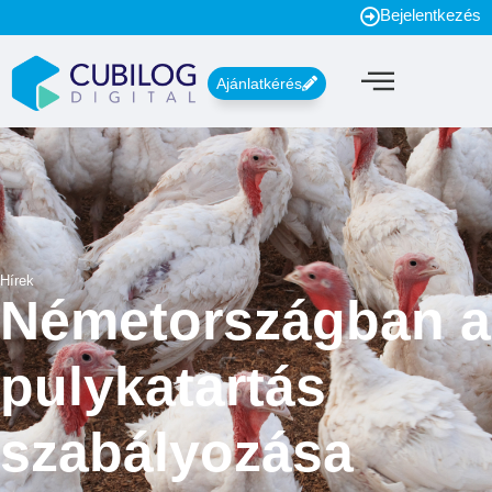
Bejelentkezés
Ajánlatkérés
Hírek
Németországban a
pulykatartás
szabályozása