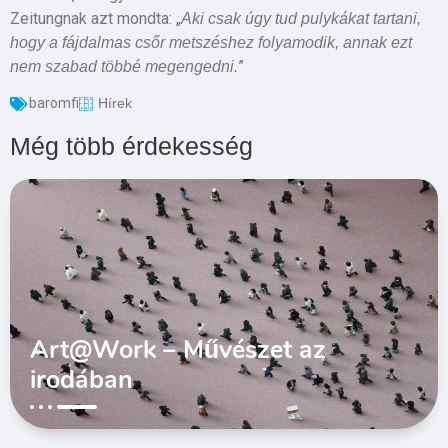
Zeitungnak azt mondta: „
Aki csak úgy tud pulykákat tartani,
hogy a fájdalmas csőr metszéshez folyamodik, annak ezt
”
nem szabad többé megengedni.
baromfi
Hírek
Még több érdekesség
Art@Work – Művészet az
irodában