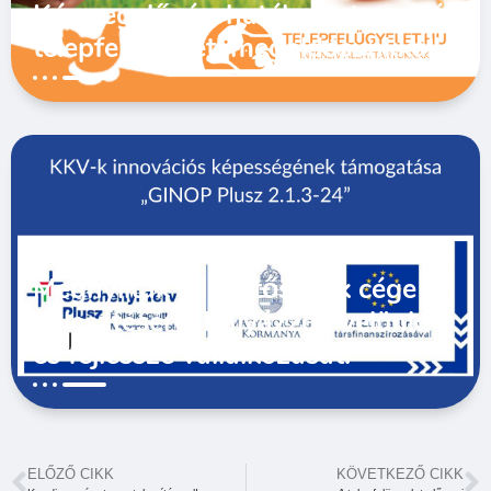
Kármegelőzés, hatékony termelés
telepfelügyeleti megoldásunkkal!
Megnyíltak a lehetőségek cége
fejlesztésére! Pályázzon velünk,
és fejlessze vállalkozását!
ELŐZŐ CIKK
KÖVETKEZŐ CIKK