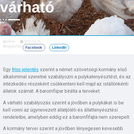
várható
admin
2023-01-25
Megosztás:
Facebook
LinkedIn
Egy
szerint a német szövetségi kormány első
friss jelentés
alkalommal szeretné szabályozni a pulykatenyésztést, és az
intézkedés részeként csökkenteni kell majd az istállónkénti
állatok számát. A baromfiipar bírálta a terveket.
A várható szabályozás szerint a jövőben a pulykákat is be
kell vonni az úgynevezett állatjóléti és állattenyésztési
rendeletbe, amelyben eddig ez a baromfifajta nem szerepelt.
A kormány tervei szerint a jövőben lényegesen kevesebb