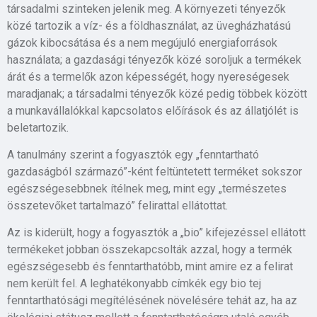
társadalmi szinteken jelenik meg. A környezeti tényezők
közé tartozik a víz- és a földhasználat, az üvegházhatású
gázok kibocsátása és a nem megújuló energiaforrások
használata; a gazdasági tényezők közé soroljuk a termékek
árát és a termelők azon képességét, hogy nyereségesek
maradjanak; a társadalmi tényezők közé pedig többek között
a munkavállalókkal kapcsolatos előírások és az állatjólét is
beletartozik.
A tanulmány szerint a fogyasztók egy „fenntartható
gazdaságból származó”-ként feltüntetett terméket sokszor
egészségesebbnek ítélnek meg, mint egy „természetes
összetevőket tartalmazó” felirattal ellátottat.
Az is kiderült, hogy a fogyasztók a „bio” kifejezéssel ellátott
termékeket jobban összekapcsolták azzal, hogy a termék
egészségesebb és fenntarthatóbb, mint amire ez a felirat
nem került fel. A leghatékonyabb címkék egy bio tej
fenntarthatósági megítélésének növelésére tehát az, ha az