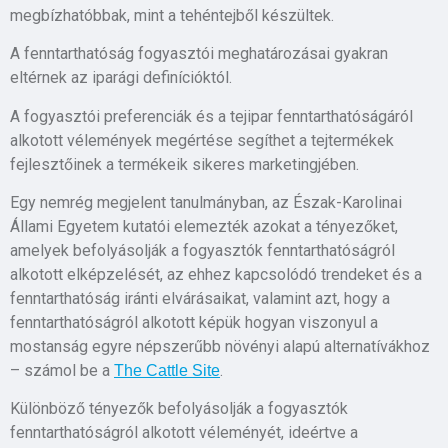
megbízhatóbbak, mint a tehéntejből készültek.
A fenntarthatóság fogyasztói meghatározásai gyakran
eltérnek az iparági definícióktól.
A fogyasztói preferenciák és a tejipar fenntarthatóságáról
alkotott vélemények megértése segíthet a tejtermékek
fejlesztőinek a termékeik sikeres marketingjében.
Egy nemrég megjelent tanulmányban, az Észak-Karolinai
Állami Egyetem kutatói elemezték azokat a tényezőket,
amelyek befolyásolják a fogyasztók fenntarthatóságról
alkotott elképzelését, az ehhez kapcsolódó trendeket és a
fenntarthatóság iránti elvárásaikat, valamint azt, hogy a
fenntarthatóságról alkotott képük hogyan viszonyul a
mostanság egyre népszerűbb növényi alapú alternatívákhoz
– számol be a
.
The Cattle Site
Különböző tényezők befolyásolják a fogyasztók
fenntarthatóságról alkotott véleményét, ideértve a