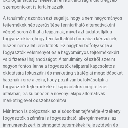
ökológiai státusz mellett a fenntarthatóságra utaló egyéb
szempontokat is tartalmazzák.
A tanulmány azonban azt sugallja, hogy a nem hagyományos
tejtermékek népszerűsítése fenntartható alternatívaként
végső soron árthat a tejiparnak, mivel azt tudatosítják a
fogyasztókban, hogy fenntarthatóbb formában készülnek,
hiszen nem állati eredetűek. Ez nagyban befolyásolja a
fogyasztók véleményét és a hagyományos tejtermékekért
való fizetési hajlandóságot. A tanulmány készítői szerint
nagyon fontos lenne a fogyasztók tejiparral kapcsolatos
oktatására fókuszálni és marketing stratégiai megoldásokat
használni erre a célra, hogy pozitívan befolyásolják a
fogyasztók tejtermékekkel kapcsolatos megítélését
általában, és különösen a növényi alapú alternatívák
marketingjével összehasonlítva.
Már itthon is dolgoznak, az elsősorban tejfehérje-érzékeny
fogyasztók számára is fogyasztható, allergénmentes, az
immunrendszert is támogató tejtermékek fejlesztésén és