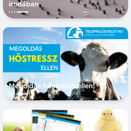
irodában
Megoldás hőstressz ellen!