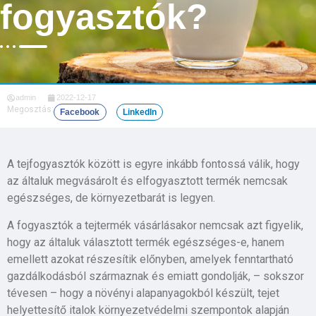
fogyasztók?
admin
2022-12-17
Megosztás:
Facebook
LinkedIn
A tejfogyasztók között is egyre inkább fontossá válik, hogy
az általuk megvásárolt és elfogyasztott termék nemcsak
egészséges, de környezetbarát is legyen.
A fogyasztók a tejtermék vásárlásakor nemcsak azt figyelik,
hogy az általuk választott termék egészséges-e, hanem
emellett azokat részesítik előnyben, amelyek fenntartható
gazdálkodásból származnak és emiatt gondolják, – sokszor
tévesen – hogy a növényi alapanyagokból készült, tejet
helyettesítő italok környezetvédelmi szempontok alapján