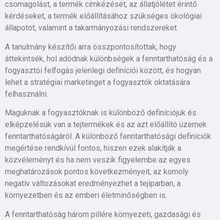
csomagolást, a termék címkézését, az állatjólétet érintő
kérdéseket, a termék előállításához szükséges ökológiai
állapotot, valamint a takarmányozási rendszereket.
A tanulmány készítői arra összpontosítottak, hogy
áttekintsék, hol adódnak különbségek a fenntarthatóság és a
fogyasztói felfogás jelenlegi definíciói között, és hogyan
lehet a stratégiai marketinget a fogyasztók oktatására
felhasználni.
Maguknak a fogyasztóknak is különböző definíciójuk és
elképzelésük van a tejtermékek és az azt előállító üzemek
fenntarthatóságáról. A különböző fenntarthatósági definíciók
megértése rendkívül fontos, hiszen ezek alakítják a
közvéleményt és ha nem veszik figyelembe az egyes
meghatározások pontos következményeit, az komoly
negatív változásokat eredményezhet a tejiparban, a
környezetben és az emberi életminőségben is.
A fenntarthatóság három pillére környezeti, gazdasági és