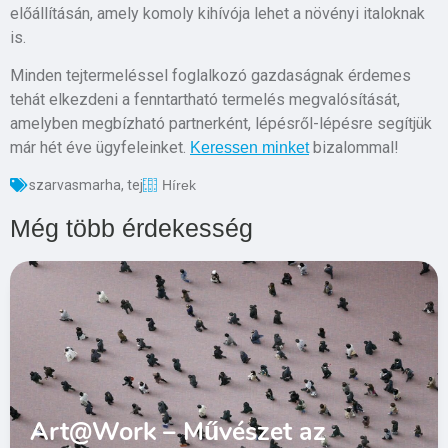
előállításán, amely komoly kihívója lehet a növényi italoknak
is.
Minden tejtermeléssel foglalkozó gazdaságnak érdemes
tehát elkezdeni a fenntartható termelés megvalósítását,
amelyben megbízható partnerként, lépésről-lépésre segítjük
már hét éve ügyfeleinket.
bizalommal!
Keressen minket
szarvasmarha
,
tej
Hírek
Még több érdekesség
Art@Work – Művészet az