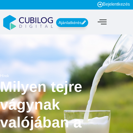
Bejelentkezés
Ajánlatkérés
Hírek
Milyen tejre
vágynak
valójában a