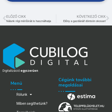
ELŐZŐ CIKK
KÖVETKEZŐ CIKK
Nálunk régi mérőóráit is használhatja
Előny a gazdánál! döntsön okosan!
Digitalizáció
egyszerűen
Cégünk további
Menü
megoldásai
Rólunk
Miben segíthetünk?