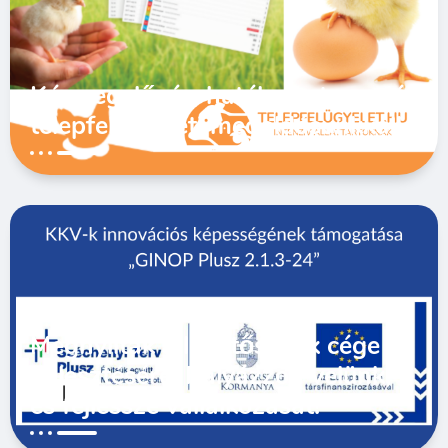
Kármegelőzés, hatékony termelés
telepfelügyeleti megoldásunkkal!
Megnyíltak a lehetőségek cége
fejlesztésére! Pályázzon velünk,
és fejlessze vállalkozását!