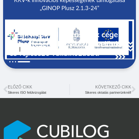
Megnyíltak a lehetőségek cége
fejlesztésére! Pályázzon velünk,
és fejlessze vállalkozását!
ELŐZŐ CIKK
KÖVETKEZŐ CIKK
Sikeres ISO felülvizsgálat
Sikeres oktatás partnerünknél!