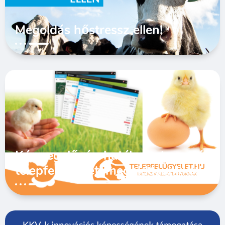
Megoldás hőstressz ellen!
Kármegelőzés, hatékony termelés
telepfelügyeleti megoldásunkkal!