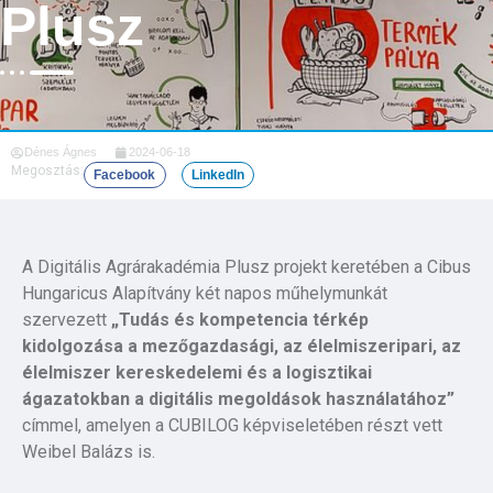
Plusz
Dénes Ágnes
2024-06-18
Megosztás:
Facebook
LinkedIn
A Digitális Agrárakadémia Plusz projekt keretében a Cibus
Hungaricus Alapítvány két napos műhelymunkát
szervezett
„Tudás és kompetencia térkép
kidolgozása a mezőgazdasági, az élelmiszeripari, az
élelmiszer kereskedelemi és a logisztikai
ágazatokban a digitális megoldások használatához”
címmel, amelyen a CUBILOG képviseletében részt vett
Weibel Balázs is.