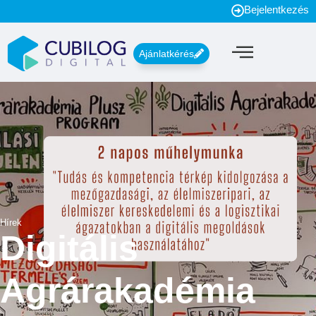
Bejelentkezés
Ajánlatkérés
Hírek
Digitális
Agrárakadémia